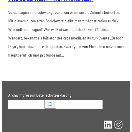
Voraussagen sind schwierig, vor allem wenn sie die Zukunft betreffen.
Mit diesem guten alten Sprichwort bleibt man zunächst ratlos zurück.
Wen soll man fragen? Wer weiß etwas über die Zukunft? Tobias
Wengert, bekannt als Initiator des crossmedialen Kultur-Events „Dragon
Days“, hatte dazu die richtige Idee. Zwei Typen von Menschen setzen sich
hauptberuflich und profunde mit…
Archiv
Impressum
Datenschutzerklärung
S
u
LinkedIn
Instagram
c