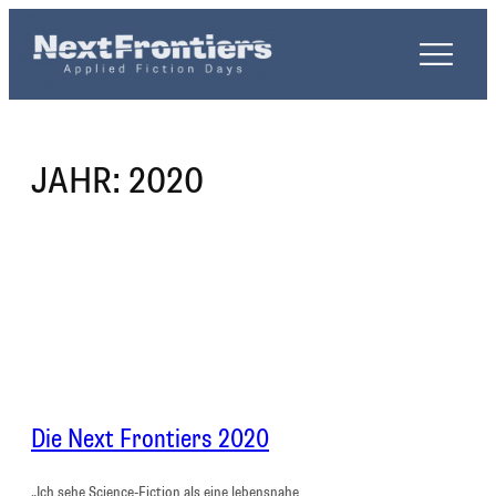
Zum
Inhalt
springen
JAHR:
2020
Die Next Frontiers 2020
„Ich sehe Science-Fiction als eine lebensnahe